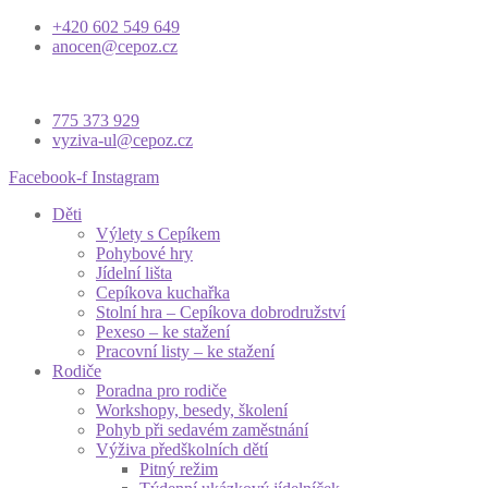
+420 602 549 649
anocen@cepoz.cz
775 373 929
vyziva-ul@cepoz.cz
Facebook-f
Instagram
Děti
Výlety s Cepíkem
Pohybové hry
Jídelní lišta
Cepíkova kuchařka
Stolní hra – Cepíkova dobrodružství
Pexeso – ke stažení
Pracovní listy – ke stažení
Rodiče
Poradna pro rodiče
Workshopy, besedy, školení
Pohyb při sedavém zaměstnání
Výživa předškolních dětí
Pitný režim