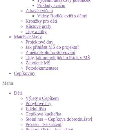
Týdenní ukázkový jídelníček
Příklady svačin
Zdravé cvičení
Videa: Rodiče cvičí s dětmi
Kroužky pro děti
Růstové grafy
Tipy a triky
Mateřské školy
Projektové dny
Jak přihlásit MŠ do projektu?
Změna školního stravování
Tipy, jak upravit jídelní lístek v MŠ
Zapojené MŠ
Fotodokumentace
Cepíkoviny
Menu
Děti
Výlety s Cepíkem
Pohybové hry
Jídelní lišta
Cepíkova kuchařka
Stolní hra – Cepíkova dobrodružství
Pexeso – ke stažení
Pracovní listy – ke stažení