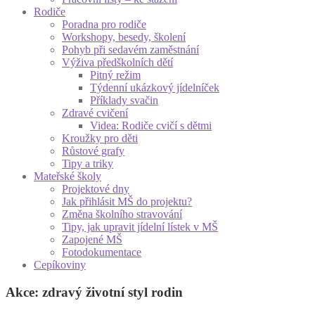
Rodiče
Poradna pro rodiče
Workshopy, besedy, školení
Pohyb při sedavém zaměstnání
Výživa předškolních dětí
Pitný režim
Týdenní ukázkový jídelníček
Příklady svačin
Zdravé cvičení
Videa: Rodiče cvičí s dětmi
Kroužky pro děti
Růstové grafy
Tipy a triky
Mateřské školy
Projektové dny
Jak přihlásit MŠ do projektu?
Změna školního stravování
Tipy, jak upravit jídelní lístek v MŠ
Zapojené MŠ
Fotodokumentace
Cepíkoviny
Akce: zdravý životní styl rodin