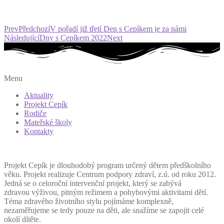
Prev
Předchozí
V pořadí již třetí Den s Cepíkem je za námi
Následující
Dny s Cepíkem 2022
Next
Menu
Aktuality
Projekt Cepík
Rodiče
Mateřské školy
Kontakty
Projekt Cepík je dlouhodobý program určený dětem předškolního
věku. Projekt realizuje Centrum podpory zdraví, z.ú. od roku 2012.
Jedná se o celoroční intervenční projekt, který se zabývá
zdravou výživou, pitným režimem a pohybovými aktivitami dětí.
Téma zdravého životního stylu pojímáme komplexně,
nezaměřujeme se tedy pouze na děti, ale snažíme se zapojit celé
okolí dítěte.